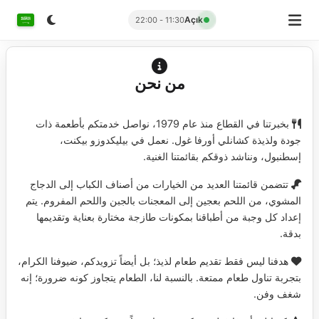
Açık
11:30 - 22:00
من نحن
بخبرتنا في القطاع منذ عام 1979، نواصل خدمتكم بأطعمة ذات
جودة ولذيذة كشانلي أورفا غول. نعمل في بيليكدوزو بيكنت،
إسطنبول، ونناشد ذوقكم بقائمتنا الغنية.
تتضمن قائمتنا العديد من الخيارات من أصناف الكباب إلى الدجاج
المشوي، من اللحم بعجين إلى المعجنات بالجبن واللحم المفروم. يتم
إعداد كل وجبة من أطباقنا بمكونات طازجة مختارة بعناية وتقديمها
بدقة.
هدفنا ليس فقط تقديم طعام لذيذ؛ بل أيضاً تزويدكم، ضيوفنا الكرام،
بتجربة تناول طعام ممتعة. بالنسبة لنا، الطعام يتجاوز كونه ضرورة؛ إنه
شغف وفن.